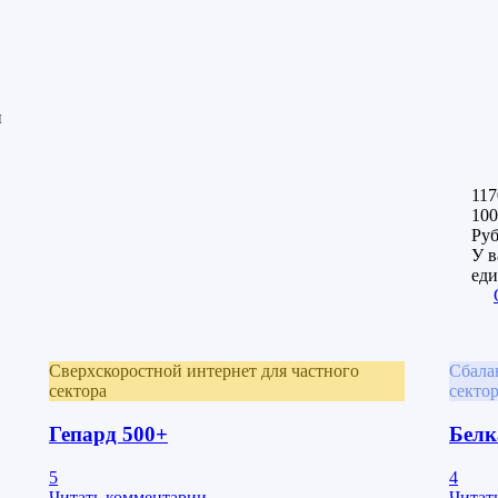
н
117
100
Ру
У в
еди
Сверхскоростной интернет для частного
Сбала
сектора
секто
Гепард 500+
Белк
5
4
Читать комментарии
Читат