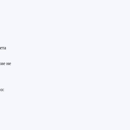
в
ета
ие не
о: